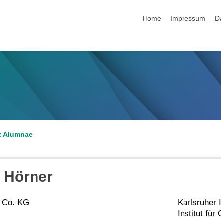
Navigation überspringen
Home
Impressum
D
t Alumnae
a Hörner
 Co. KG
Karlsruher I
Institut fü