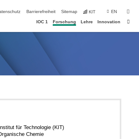
suc
atenschutz
Barrierefreiheit
Sitemap
EN
KIT
Star
IOC 1
Forschung
Lehre
Innovation
nstitut für Technologie (KIT)
r Organische Chemie