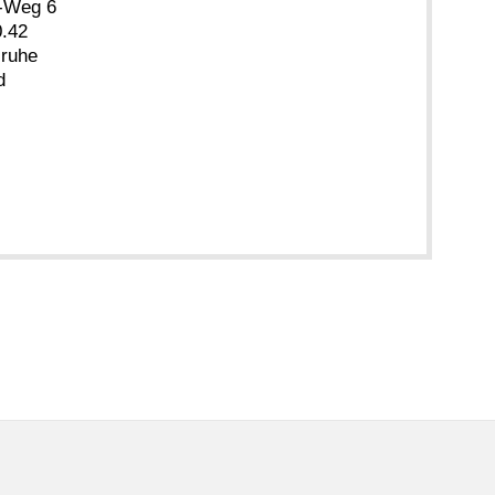
r-Weg 6
.42
sruhe
d