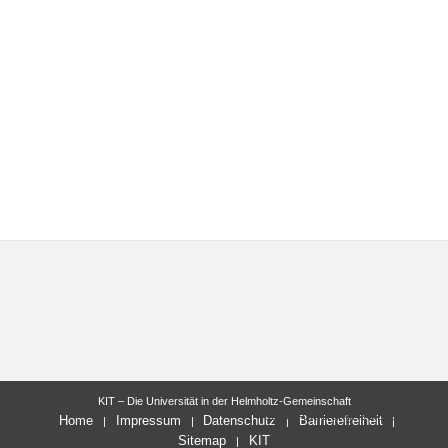
KIT – Die Universität in der Helmholtz-Gemeinschaft
letzte Änderung: 25.10.2018
Home
Impressum
Datenschutz
Barrierefreiheit
Sitemap
KIT