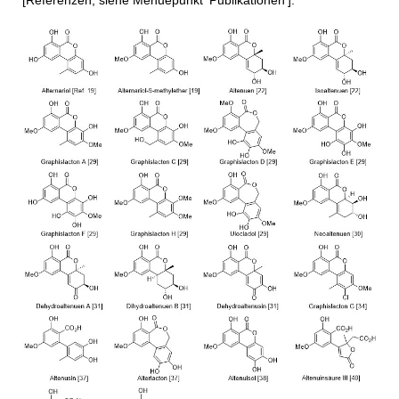
[Referenzen, siehe Menuepunkt 'Publikationen']: