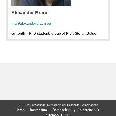
Alexander Braun
mail
∂
alexanderbraun eu
currently - PhD student, group of Prof. Stefan Bräse
KIT – Die Forschungsuniversität in der Helmholtz-Gemeinschaft
letzte Änderung: 20.07.2015
Home
Impressum
Datenschutz
Barrierefreiheit
Sitemap
KIT